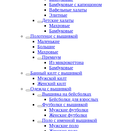
Бамбуковые с капюшоном
Вафельные халаты
Элитные
Детские халаты
Махровые
Бамбуковые
Полотенце с вышивкой
Маленькие
Большие
Махровые
Премиум
Из микрокоттона
Бамбуковые
Банный килт с вышивкой
Мужской килт
Женский килт
Одежда с вышивкой
Вышивка на бейсболках
Бейсболки для взрослых
Футболки с вышивкой
Мужские футболки
Женские футболки
Поло с именной вышивкой
Мужские поло
Женские поло