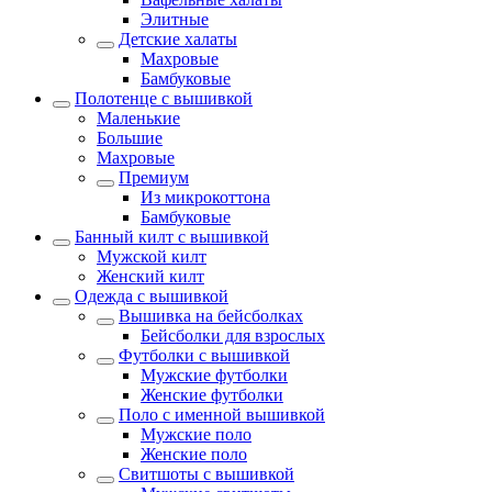
Элитные
Детские халаты
Махровые
Бамбуковые
Полотенце с вышивкой
Маленькие
Большие
Махровые
Премиум
Из микрокоттона
Бамбуковые
Банный килт с вышивкой
Мужской килт
Женский килт
Одежда с вышивкой
Вышивка на бейсболках
Бейсболки для взрослых
Футболки с вышивкой
Мужские футболки
Женские футболки
Поло с именной вышивкой
Мужские поло
Женские поло
Свитшоты с вышивкой