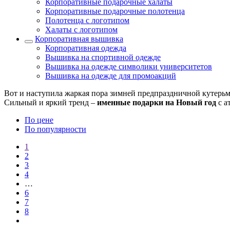
Корпоративные подарочные халаты
Корпоративные подарочные полотенца
Полотенца с логотипом
Халаты с логотипом
Корпоративная вышивка
Корпоративная одежда
Вышивка на спортивной одежде
Вышивка на одежде символики университетов
Вышивка на одежде для промоакций
Вот и наступила жаркая пора зимней предпраздничной кутерьм
Сильный и яркий тренд –
именные подарки на Новый год
с а
По цене
По популярности
1
2
3
4
…
6
7
8