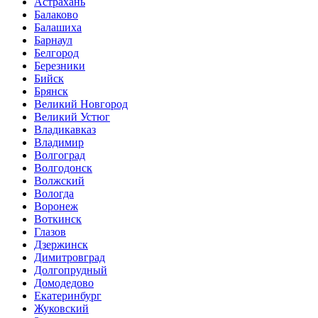
Астрахань
Балаково
Балашиха
Барнаул
Белгород
Березники
Бийск
Брянск
Великий Новгород
Великий Устюг
Владикавказ
Владимир
Волгоград
Волгодонск
Волжский
Вологда
Воронеж
Воткинск
Глазов
Дзержинск
Димитровград
Долгопрудный
Домодедово
Екатеринбург
Жуковский