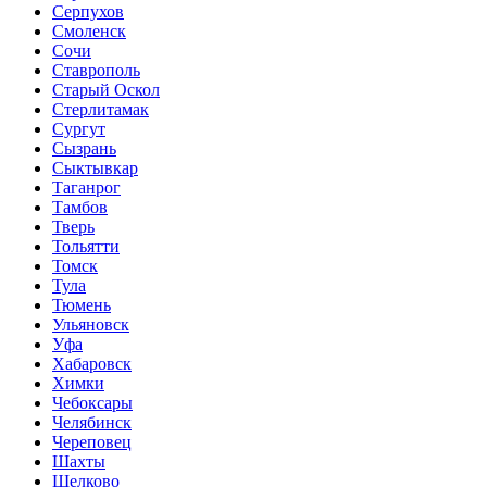
Серпухов
Смоленск
Сочи
Ставрополь
Старый Оскол
Стерлитамак
Сургут
Сызрань
Сыктывкар
Таганрог
Тамбов
Тверь
Тольятти
Томск
Тула
Тюмень
Ульяновск
Уфа
Хабаровск
Химки
Чебоксары
Челябинск
Череповец
Шахты
Щелково