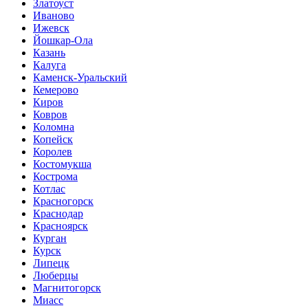
Златоуст
Иваново
Ижевск
Йошкар-Ола
Казань
Калуга
Каменск-Уральский
Кемерово
Киров
Ковров
Коломна
Копейск
Королев
Костомукша
Кострома
Котлас
Красногорск
Краснодар
Красноярск
Курган
Курск
Липецк
Люберцы
Магнитогорск
Миасс