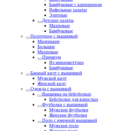
Бамбуковые с капюшоном
Вафельные халаты
Элитные
Детские халаты
Махровые
Бамбуковые
Полотенце с вышивкой
Маленькие
Большие
Махровые
Премиум
Из микрокоттона
Бамбуковые
Банный килт с вышивкой
Мужской килт
Женский килт
Одежда с вышивкой
Вышивка на бейсболках
Бейсболки для взрослых
Футболки с вышивкой
Мужские футболки
Женские футболки
Поло с именной вышивкой
Мужские поло
Женские поло