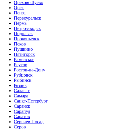
Орехово-Зуево
Орск
Пенза
Первоуральск
Пермь
Петрозаводск
Подольск
Прокопьевск
Псков
Пушкино
Пятигорск
Раменское
Реутов
Ростов-на-Дону
Рубцовск
Рыбинск
Рязань
Салават
Самара
Санкт-Петербург
Саранск
Сарапул
Саратов
Сергиев Посад
Серов