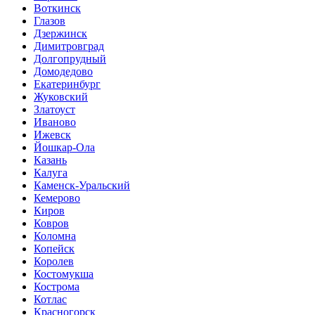
Воткинск
Глазов
Дзержинск
Димитровград
Долгопрудный
Домодедово
Екатеринбург
Жуковский
Златоуст
Иваново
Ижевск
Йошкар-Ола
Казань
Калуга
Каменск-Уральский
Кемерово
Киров
Ковров
Коломна
Копейск
Королев
Костомукша
Кострома
Котлас
Красногорск