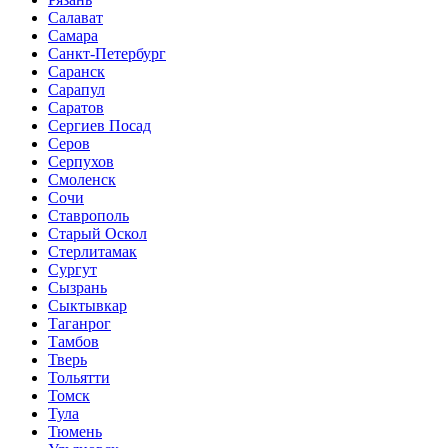
Салават
Самара
Санкт-Петербург
Саранск
Сарапул
Саратов
Сергиев Посад
Серов
Серпухов
Смоленск
Сочи
Ставрополь
Старый Оскол
Стерлитамак
Сургут
Сызрань
Сыктывкар
Таганрог
Тамбов
Тверь
Тольятти
Томск
Тула
Тюмень