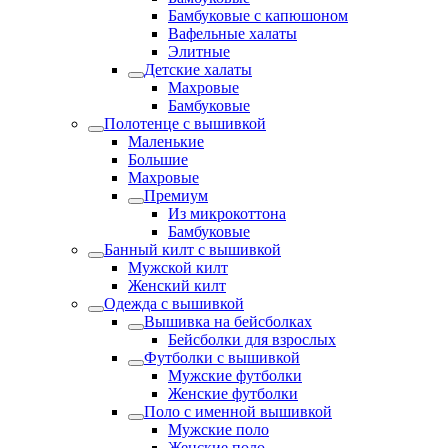
Бамбуковые с капюшоном
Вафельные халаты
Элитные
Детские халаты
Махровые
Бамбуковые
Полотенце с вышивкой
Маленькие
Большие
Махровые
Премиум
Из микрокоттона
Бамбуковые
Банный килт с вышивкой
Мужской килт
Женский килт
Одежда с вышивкой
Вышивка на бейсболках
Бейсболки для взрослых
Футболки с вышивкой
Мужские футболки
Женские футболки
Поло с именной вышивкой
Мужские поло
Женские поло