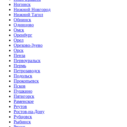
Ногинск
Нижний Новгород
Нижний Тагил
Обнинск
Одинцово
Омск
Оренбург
Орел
Орехово-Зуево
Орск
Пенза
Первоуральск
Пермь
Петрозаводск
Подольск
Прокопьевск
Псков
Пушкино
Пятигорск
Раменское
Реутов
Ростов-на-Дону
Рубцовск
Рыбинск
Рязань