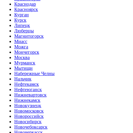
Краснодар
Красноярск
Курган
Курск
Липецк
Люберцы
Магнитогорск
Миасс
Можга
Мончегорск
Москва
Мурманск
Мытищи
Набережные Челны
Нальчик
Нефтекамск
Нефтеюганск
Нижневартовск
Нижнекамск
Новокузнецк
Новомосковск
Новороссийск
Новосибирск
Новочебоксарск
Новочеркасск