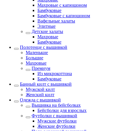
Махровые с капюшоном
Бамбуковые
Бамбуковые с капюшоном
Вафельные халаты
Элитные
Детские халаты
Махровые
Бамбуковые
Полотенце с вышивкой
Маленькие
Большие
Махровые
Премиум
Из микрокоттона
Бамбуковые
Банный килт с вышивкой
Мужской килт
Женский килт
Одежда с вышивкой
Вышивка на бейсболках
Бейсболки для взрослых
Футболки с вышивкой
Мужские футболки
Женские футболки