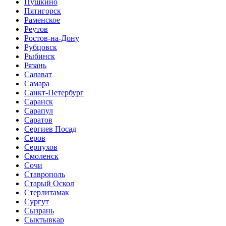
Пушкино
Пятигорск
Раменское
Реутов
Ростов-на-Дону
Рубцовск
Рыбинск
Рязань
Салават
Самара
Санкт-Петербург
Саранск
Сарапул
Саратов
Сергиев Посад
Серов
Серпухов
Смоленск
Сочи
Ставрополь
Старый Оскол
Стерлитамак
Сургут
Сызрань
Сыктывкар