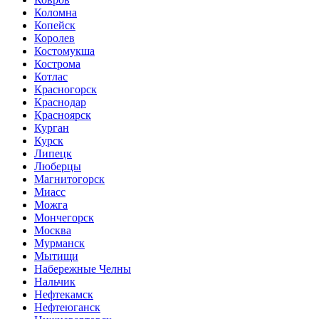
Коломна
Копейск
Королев
Костомукша
Кострома
Котлас
Красногорск
Краснодар
Красноярск
Курган
Курск
Липецк
Люберцы
Магнитогорск
Миасс
Можга
Мончегорск
Москва
Мурманск
Мытищи
Набережные Челны
Нальчик
Нефтекамск
Нефтеюганск