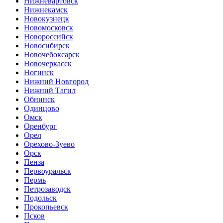
Нижневартовск
Нижнекамск
Новокузнецк
Новомосковск
Новороссийск
Новосибирск
Новочебоксарск
Новочеркасск
Ногинск
Нижний Новгород
Нижний Тагил
Обнинск
Одинцово
Омск
Оренбург
Орел
Орехово-Зуево
Орск
Пенза
Первоуральск
Пермь
Петрозаводск
Подольск
Прокопьевск
Псков