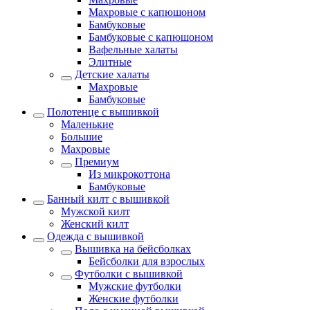
Махровые с капюшоном
Бамбуковые
Бамбуковые с капюшоном
Вафельные халаты
Элитные
Детские халаты
Махровые
Бамбуковые
Полотенце с вышивкой
Маленькие
Большие
Махровые
Премиум
Из микрокоттона
Бамбуковые
Банный килт с вышивкой
Мужской килт
Женский килт
Одежда с вышивкой
Вышивка на бейсболках
Бейсболки для взрослых
Футболки с вышивкой
Мужские футболки
Женские футболки