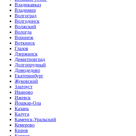
Владикавказ
Владимир
Волгоград
Волгодонск
Волжский
Вологда
Воронеж
Воткинск
Глазов
Дзержинск
Димитровград
Долгопрудный
Домодедово
Екатеринбург
Жуковский
Златоуст
Иваново
Ижевск
Йошкар-Ола
Казань
Калуга
Каменск-Уральский
Кемерово
Киров
Ковров