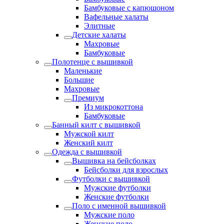
Бамбуковые с капюшоном
Вафельные халаты
Элитные
Детские халаты
Махровые
Бамбуковые
Полотенце с вышивкой
Маленькие
Большие
Махровые
Премиум
Из микрокоттона
Бамбуковые
Банный килт с вышивкой
Мужской килт
Женский килт
Одежда с вышивкой
Вышивка на бейсболках
Бейсболки для взрослых
Футболки с вышивкой
Мужские футболки
Женские футболки
Поло с именной вышивкой
Мужские поло
Женские поло