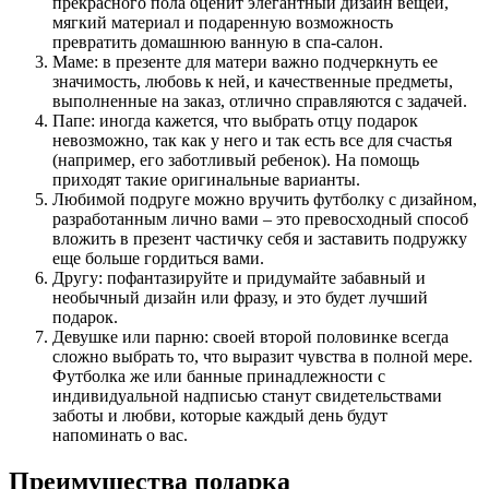
прекрасного пола оценит элегантный дизайн вещей,
мягкий материал и подаренную возможность
превратить домашнюю ванную в спа-салон.
Маме: в презенте для матери важно подчеркнуть ее
значимость, любовь к ней, и качественные предметы,
выполненные на заказ, отлично справляются с задачей.
Папе: иногда кажется, что выбрать отцу подарок
невозможно, так как у него и так есть все для счастья
(например, его заботливый ребенок). На помощь
приходят такие оригинальные варианты.
Любимой подруге можно вручить футболку с дизайном,
разработанным лично вами – это превосходный способ
вложить в презент частичку себя и заставить подружку
еще больше гордиться вами.
Другу: пофантазируйте и придумайте забавный и
необычный дизайн или фразу, и это будет лучший
подарок.
Девушке или парню: своей второй половинке всегда
сложно выбрать то, что выразит чувства в полной мере.
Футболка же или банные принадлежности с
индивидуальной надписью станут свидетельствами
заботы и любви, которые каждый день будут
напоминать о вас.
Преимущества подарка