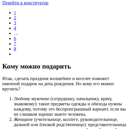
Перейти в конструктор
1
2
3
4
…
6
7
8
Кому можно подарить
Итак, сделать праздник волшебнее и веселее поможет
именной подарок на день рождения. Но кому его можно
вручить?
Любому мужчине (сотруднику, начальнику, врачу,
знакомому): такие предметы одежды и обихода нужны
каждому, потому это беспроигрышный вариант, если вы
не слишком хорошо знаете человека.
Женщине (учительнице, коллеге, руководительнице,
дальней или близкой родственнице): представительница